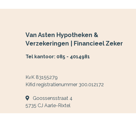
Van Asten Hypotheken &
Verzekeringen | Financieel Zeker
Tel kantoor: 085 - 4014981
KvK 83155279
Kifid registratienummer 300.012172
Goossensstraat 4
5735 CJ
Aarle-Rixtel
0655777379
info@vanastenhypotheken.nl